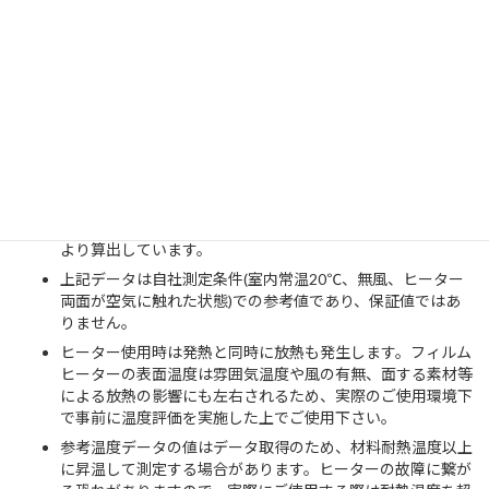
12.0
1.93
23.16
0.34403
+116.8℃
16.0
2.31
36.96
0.54902
+156.0℃
24.0
耐熱温度を大きく超えるため未測定(180℃以上)
注意事項
電流は印加5分経過後の実測値、電力及び電力密度は計算値
です。電力密度は発熱面積67.32㎠として計算しています。
温度上昇(Δt)の値は、「5分後の温度」-「印加前の温度」に
より算出しています。
上記データは自社測定条件(室内常温20℃、無風、ヒーター
両面が空気に触れた状態)での参考値であり、保証値ではあ
りません。
ヒーター使用時は発熱と同時に放熱も発生します。フィルム
ヒーターの表面温度は雰囲気温度や風の有無、面する素材等
による放熱の影響にも左右されるため、実際のご使用環境下
で事前に温度評価を実施した上でご使用下さい。
参考温度データの値はデータ取得のため、材料耐熱温度以上
に昇温して測定する場合があります。ヒーターの故障に繋が