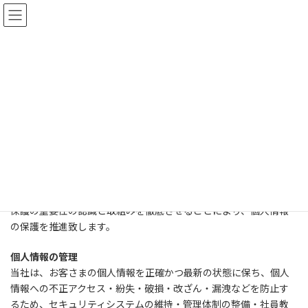
コ
ナ
ン
ビ
テ
ゲ
ン
ー
ツ
シ
へ
ョ
個人情報保護方針
ス
ン
キ
に
ッ
移
プ
動
トップページ
個人情報保護方針
ヒートラボ株式会社 (以下、当社)は、以下のとおり個人情報保護方
針を定め、個人情報保護の仕組みを構築し、全従業員に個人情報
保護の重要性の認識と取組みを徹底させることにより、個人情報
の保護を推進致します。
個人情報の管理
当社は、お客さまの個人情報を正確かつ最新の状態に保ち、個人
情報への不正アクセス・紛失・破損・改ざん・漏洩などを防止す
るため、セキュリティシステムの維持・管理体制の整備・社員教