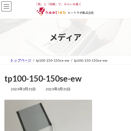
コ
ナ
ン
ビ
テ
ゲ
ン
ー
ツ
シ
へ
ョ
メディア
ス
ン
キ
に
ッ
移
プ
動
トップページ
tp100-150-150se-ew
tp100-150-150se-ew
tp100-150-150se-ew
最
2023年3月31日
2023年3月31日
終
更
新
日
時
: