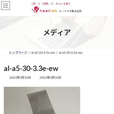
コ
ナ
ン
ビ
テ
ゲ
ン
ー
ツ
シ
へ
ョ
メディア
ス
ン
キ
に
ッ
移
プ
動
トップページ
al-a5-30-3.3e-ew
al-a5-30-3.3e-ew
al-a5-30-3.3e-ew
最
2023年3月31日
2023年3月31日
終
更
新
日
時
: