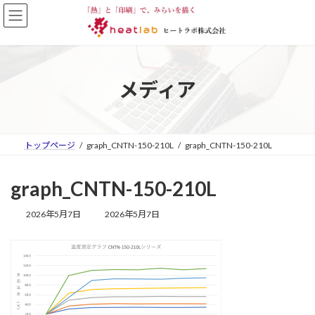
コ
ナ
ン
ビ
テ
ゲ
ン
ー
ツ
シ
へ
ョ
メディア
ス
ン
キ
に
ッ
移
プ
動
トップページ
graph_CNTN-150-210L
graph_CNTN-150-210L
graph_CNTN-150-210L
最
2026年5月7日
2026年5月7日
終
更
新
日
時
: