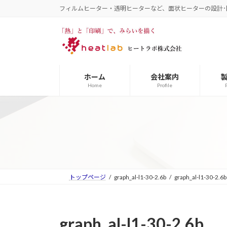
コ
ナ
フィルムヒーター・透明ヒーターなど、面状ヒーターの設計･
ン
ビ
テ
ゲ
ン
ー
ツ
シ
へ
ョ
ホーム
会社案内
ス
ン
Home
Profile
キ
に
ッ
移
プ
動
トップページ
graph_al-l1-30-2.6b
graph_al-l1-30-2.6b
graph_al-l1-30-2.6b