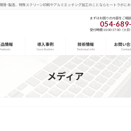
開発･製造、特殊スクリーン印刷やアルミエッチング加工のことならヒートラボにお
まずはお困りの内容をご相
054-689
受付時間 10:00-17:00（
製品情報
導入事例
技術情報
お問い合
Products
Case Studies
Technical info
Contac
メディア