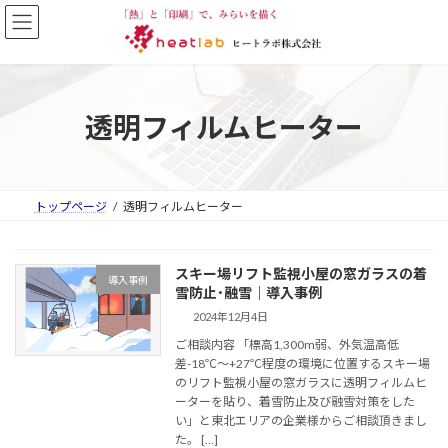
コ
ナ
ン
ビ
テ
ゲ
ン
ー
ツ
シ
へ
ョ
透明フィルムヒーター
ス
ン
キ
に
ッ
移
プ
動
トップページ
透明フィルムヒーター
スキー場リフト監視小屋の窓ガラスの着
導入事例
雪防止･融雪｜導入事例
2024年12月4日
ご相談内容 「標高1,300m弱、外気温高低
差-18℃～+27℃程度の環境に位置するスキー場
のリフト監視小屋の窓ガラスに透明フィルムヒ
ーターを貼り、着雪防止及び融雪対策をした
い」と東北エリアの企業様からご相談頂きまし
た。 […]