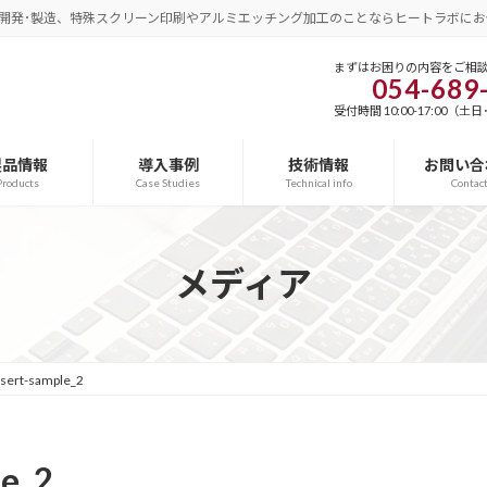
開発･製造、特殊スクリーン印刷やアルミエッチング加工のことならヒートラボにお
まずはお困りの内容をご相
054-689
受付時間 10:00-17:00（
製品情報
導入事例
技術情報
お問い合
Products
Case Studies
Technical info
Contac
メディア
nsert-sample_2
le_2