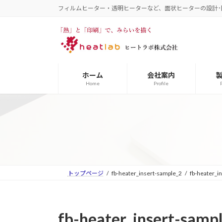
コ
ナ
フィルムヒーター・透明ヒーターなど、面状ヒーターの設計･
ン
ビ
テ
ゲ
ン
ー
ツ
シ
へ
ョ
ホーム
会社案内
ス
ン
Home
Profile
キ
に
ッ
移
プ
動
トップページ
fb-heater_insert-sample_2
fb-heater_i
fb-heater_insert-samp