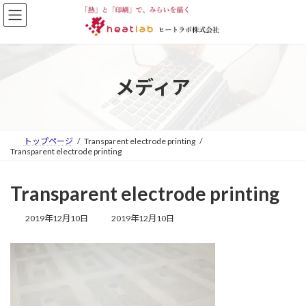
コ
ナ
ン
ビ
テ
ゲ
ン
ー
ツ
シ
へ
ョ
メディア
ス
ン
キ
に
ッ
移
プ
動
トップページ
Transparent electrode printing
Transparent electrode printing
Transparent electrode printing
最
2019年12月10日
2019年12月10日
終
更
新
日
時
: