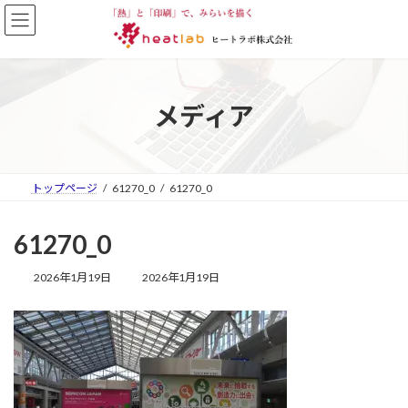
コ
ナ
ン
ビ
テ
ゲ
ン
ー
ツ
シ
へ
ョ
メディア
ス
ン
キ
に
ッ
移
プ
動
トップページ
61270_0
61270_0
61270_0
最
2026年1月19日
2026年1月19日
終
更
新
日
時
: