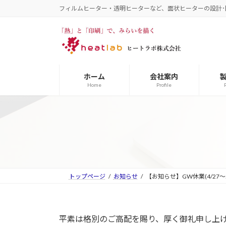
コ
ナ
フィルムヒーター・透明ヒーターなど、面状ヒーターの設計･
ン
ビ
テ
ゲ
ン
ー
ツ
シ
へ
ョ
ホーム
会社案内
ス
ン
Home
Profile
キ
に
ッ
移
プ
動
トップページ
お知らせ
【お知らせ】GW休業(4/27～5
平素は格別のご高配を賜り、厚く御礼申し上