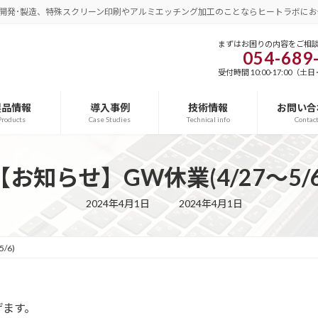
開発･製造、特殊スクリーン印刷やアルミエッチング加工のことならヒートラボにお
まずはお困りの内容をご相
054-689
受付時間 10:00-17:00（
製品情報
導入事例
技術情報
お問い合
Products
Case Studies
Technical info
Contac
【お知らせ】GW休業(4/27～5/6
最
2024年4月1日
2024年4月1日
終
更
新
日
/6)
時
:
げます。