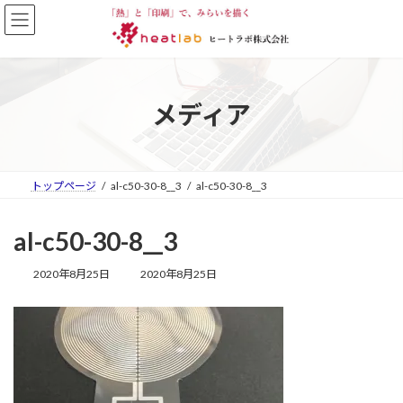
コ
ナ
ン
ビ
テ
ゲ
ン
ー
ツ
シ
へ
ョ
メディア
ス
ン
キ
に
ッ
移
プ
動
トップページ
al-c50-30-8__3
al-c50-30-8__3
al-c50-30-8__3
最
2020年8月25日
2020年8月25日
終
更
新
日
時
: