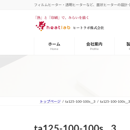
コ
ナ
フィルムヒーター・透明ヒーターなど、面状ヒーターの設計･
ン
ビ
テ
ゲ
ン
ー
ツ
シ
へ
ョ
ホーム
会社案内
ス
ン
Home
Profile
キ
に
ッ
移
プ
動
トップページ
ta125-100-100s__3
ta125-100-100s__
ta125-100-100s__3