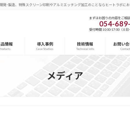
開発･製造、特殊スクリーン印刷やアルミエッチング加工のことならヒートラボにお
まずはお困りの内容をご相
054-689
受付時間 10:00-17:00（
製品情報
導入事例
技術情報
お問い合
Products
Case Studies
Technical info
Contac
メディア
3