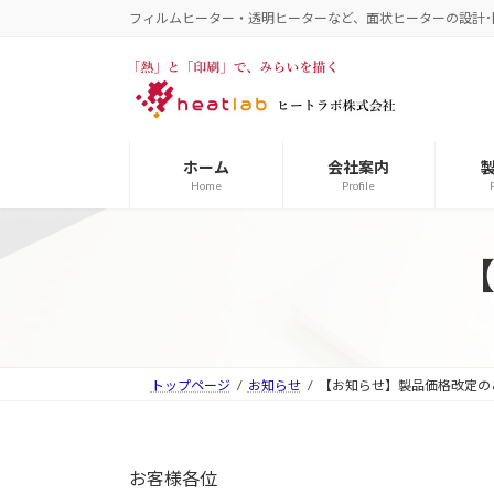
コ
ナ
フィルムヒーター・透明ヒーターなど、面状ヒーターの設計･
ン
ビ
テ
ゲ
ン
ー
ツ
シ
へ
ョ
ホーム
会社案内
ス
ン
Home
Profile
キ
に
ッ
移
プ
動
トップページ
お知らせ
【お知らせ】製品価格改定の
お客様各位