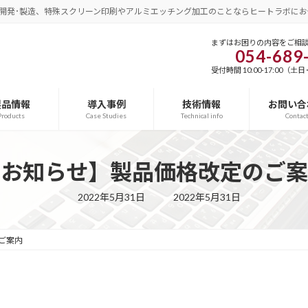
開発･製造、特殊スクリーン印刷やアルミエッチング加工のことならヒートラボにお
まずはお困りの内容をご相
054-689
受付時間 10:00-17:00（
製品情報
導入事例
技術情報
お問い合
Products
Case Studies
Technical info
Contac
【お知らせ】製品価格改定のご案
最
2022年5月31日
2022年5月31日
終
更
新
日
ご案内
時
: