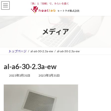
コ
ナ
ン
ビ
テ
ゲ
ン
ー
ツ
シ
へ
ョ
メディア
ス
ン
キ
に
ッ
移
プ
動
トップページ
al-a6-30-2.3a-ew
al-a6-30-2.3a-ew
al-a6-30-2.3a-ew
最
2023年3月31日
2023年3月31日
終
更
新
日
時
: