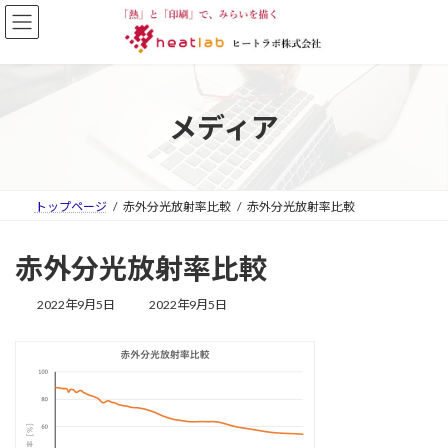
コ
ナ
ン
ビ
テ
ゲ
ン
ー
ツ
シ
へ
ョ
メディア
ス
ン
キ
に
ッ
移
プ
動
トップページ
赤外分光放射率比較
赤外分光放射率比較
赤外分光放射率比較
最
2022年9月5日
2022年9月5日
終
更
新
日
時
: